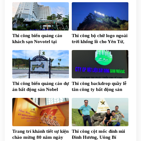
Thi công biển quảng cáo
Thi công bộ chữ logo ngoài
khách sạn Novotel tại
trời khổng lồ cho Yên Tử,
Quảng Ninh
Quảng Ninh
Thi công biển quảng cáo dự
Thi công backdrop quầy lễ
án bất động sản Nobel
tân công ty bất động sản
Palace Cao Xanh, Quảng
Đất Xanh Miền Bắc
Ninh
Trang trí khánh tiết sự kiện
Thi công cột mốc đỉnh núi
chào mừng 80 năm ngày
Đình Hương, Uông Bí