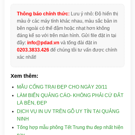
Thông báo chính thức:
Lưu ý nhỏ: Độ hiển thị
màu ở các máy tính khác nhau, màu sắc bản in
bên ngoài có thể đậm hoặc nhạt hơn không
đáng kể so với trên màn hình. Gửi file đặt in tại
đây:
info@pdad.vn
và tổng đài đặt in
0203.3833.426
để chúng tôi tư vấn được chính
xác nhất!
Xem thêm:
MẪU CỔNG TRẠI ĐẸP CHO NGÀY 20/11
LÀM BIỂN QUẢNG CÁO- KHÔNG PHẢI CỨ ĐẮT
LÀ BỀN, ĐẸP
DỊCH VỤ IN UV TRÊN GỖ UY TÍN TẠI QUẢNG
NINH
Tổng hợp mẫu phông Tết Trung thu đẹp nhất hiện
nay