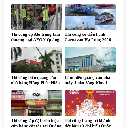
truyền thống an ninh nhân
dân Quảng Ninh
Thi công ốp Alu trung tâm
Thi công xe diễu hành
thương mại AEON Quảng
Carnavan Hạ Long 2026
Ninh
Thi công biển quảng cáo
Làm biển quảng cáo nhà
nhà hàng Hồng Phúc Hiên
máy Jinko Sông Khoai
Cao Xanh
Thi công lắp đặt biển hiệu
Thi công trang trí khánh
cửa hàng cắt tóc tại Quảng
tiết bầu cử đại biểu Quốc