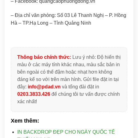
– Facebook: quangcaophuongdong.vn
– Địa chỉ văn phòng: Số 03 Lê Thanh Nghị – P. Hồng
Hà – TP.Hạ Long – Tỉnh Quảng Ninh
Thông báo chính thức:
Lưu ý nhỏ: Độ hiển thị
màu ở các máy tính khác nhau, màu sắc bản in
bên ngoài có thể đậm hoặc nhạt hơn không
đáng kể so với trên màn hình. Gửi file đặt in tại
đây:
info@pdad.vn
và tổng đài đặt in
0203.3833.426
để chúng tôi tư vấn được chính
xác nhất!
Xem thêm:
IN BACKDROP ĐẸP CHO NGÀY QUỐC TẾ