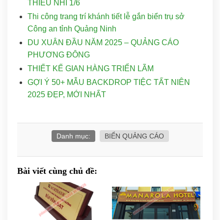
THIẾU NHI 1/6
Thi công trang trí khánh tiết lễ gắn biển trụ sở
Công an tỉnh Quảng Ninh
DU XUÂN ĐẦU NĂM 2025 – QUẢNG CÁO
PHƯƠNG ĐÔNG
THIẾT KẾ GIAN HÀNG TRIỂN LÃM
GỢI Ý 50+ MẪU BACKDROP TIỆC TẤT NIÊN
2025 ĐẸP, MỚI NHẤT
Danh mục:
BIỂN QUẢNG CÁO
Bài viết cùng chủ đề: