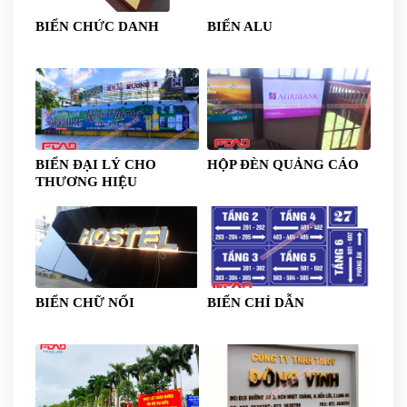
BIỂN CHỨC DANH
BIỂN ALU
BIỂN ĐẠI LÝ CHO
HỘP ĐÈN QUẢNG CÁO
THƯƠNG HIỆU
BIỂN CHỮ NỔI
BIỂN CHỈ DẪN