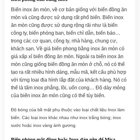
Biển inox ăn mòn, về cơ bản giống với biển đồng ăn
mòn và cũng được sử dụng rất phổ biến. Biển inox
ăn mòn cũng được sử dụng rộng rãi như là biển
công ty, biển phòng ban, biển chỉ dẫn, biển báo…
trong các cơ quan, công ty, nhà hàng, chung cư,
khách sạn. Về giá biển phong bằng inox ăn mòn có
giá xấp xỉ biển đồng ăn mòn. Ngoài ra biển inox ăn
mòn cũng giống biển đồng ăn mòn ở chỗ, nó có thể
tạo ra rất nhiều hình dáng, mẫu mã, kết cấu phù hợp
với từng loại địa hình lắp đặt của khách hàng. Nó có
thể là tấm inox phẳng, lồi, uốn cong… Độ dày mỏng
của biển inox ăn mòn cũng có thể tùy biến.
Độ bóng của bề mặt phụ thuộc vào loại chất liệu Inox làm
biển. Các loại inox khác nhau như inox trắng bóng; inox
sước hoặc inox vàng ánh gương.
Biển phòng mặt đồng hoặc Inox dán nền đế Mica