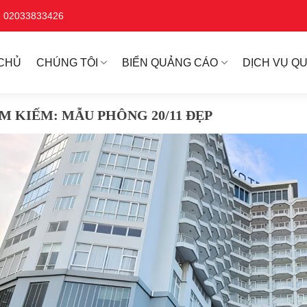
ne 02033833426
CHỦ
CHÚNG TÔI
BIỂN QUẢNG CÁO
DỊCH VỤ Q
ÌM KIẾM:
MẪU PHÔNG 20/11 ĐẸP