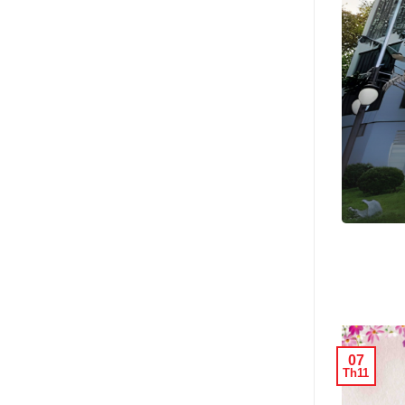
80 năm ngày truyền thống
ng Ninh
 đặc biệt và đòi...
07
Th11