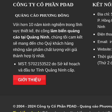
CÔNG TY CỔ PHẦN PDAD
KẾT NỐ
Địa chỉ:
QUẢNG CÁO PHƯƠNG ĐÔNG
P. Hồng 
Với hơn 10 năm kinh nghiệm trong lĩnh
Ninh
vực thiết kế, thi công
làm biển quảng
Điện tho
cáo tại Quảng Ninh
, chúng tôi cam kết
Email:
i
sẽ mang đến cho Quý khách hàng
Website
những sản phẩm chất lượng với giá
thành hợp lý nhất.
Thời gi
(Thứ 2 
MST: 5702153522 do Sở kế hoạch
và đầu tư Tỉnh Quảng Ninh cấp.
GIỚI THIỆU
© 2004 - 2024 Công ty Cổ Phần PDAD - Quảng cáo Phươ