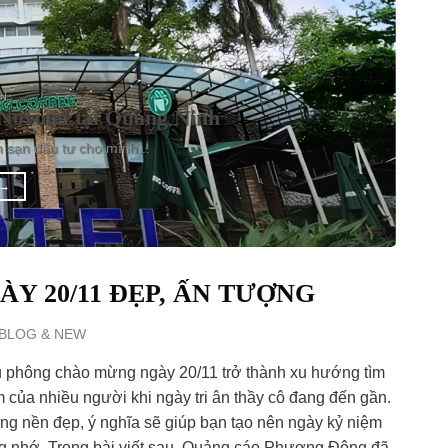
ỆN
Novotel tại Quảng Ninh
h sạn đầu tư cho mình...
→
Y 20/11 ĐẸP, ẤN TƯỢNG
BLOG & NEW
 phông chào mừng ngày 20/11 trở thành xu hướng tìm
 của nhiều người khi ngày tri ân thầy cô đang đến gần.
ng nền đẹp, ý nghĩa sẽ giúp bạn tạo nên ngày kỷ niệm
g nhớ. Trong bài viết sau, Quảng cáo Phương Đông đã