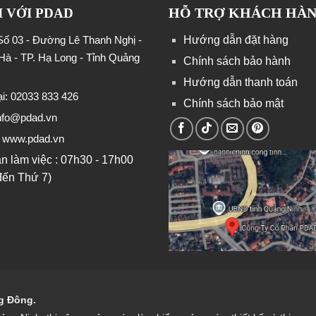
HỖ TRỢ KHÁCH HÀ
I VỚI PDAD
 Số 03 - Đường Lê Thanh Nghị -
Hướng dẫn đặt hàng
Hà - TP. Hạ Long - Tỉnh Quảng
Chính sách bảo hành
Hướng dẫn thanh toán
ại: 02033 833 426
Chính sách bảo mật
nfo@pdad.vn
: www.pdad.vn
an làm việc : 07h30 - 17h00
đến Thứ 7)
ng Đông.