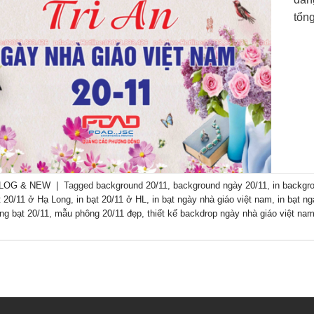
tổn
LOG & NEW
|
Tagged
background 20/11
,
background ngày 20/11
,
in backgr
t 20/11 ở Hạ Long
,
in bạt 20/11 ở HL
,
in bạt ngày nhà giáo việt nam
,
in bạt n
ng bạt 20/11
,
mẫu phông 20/11 đẹp
,
thiết kế backdrop ngày nhà giáo việt na