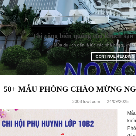
CÁC DỰ ÁN ĐÃ THỰC HI
Thi công biển quảng cáo khách sạn 
Mùa du lịch đến là lúc các nhà hàng, khác
CONTINUE READING
50+ MẪU PHÔNG CHÀO MỪNG NGÀ
3008 lượt xem
24/09/2025
Mẫu
kiếm
Phô
đán