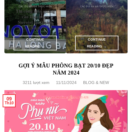
CÁC DỰ ÁN ĐÃ THỰC HIỆN
CÁC DỰ ÁN ĐÃ THỰC HIỆN
Thi công biển quảng
Thi công bộ chữ logo
cáo khách sạn
ngoài trời khổng lồ
Novotel tại Quảng
cho Yên Tử, Quảng
Ninh
Ninh
CONTINUE
CONTINUE
READING
→
READING
→
GỢI Ý MẪU PHÔNG BẠT 20/10 ĐẸP
NĂM 2024
3211 lượt xem
11/11/2024
BLOG & NEW
09
Th10