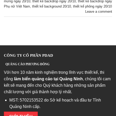
mừng ngày 20/10
,
thiết kế backdrop ngày 20/10
,
thiết kế backdrop ngày
Phụ nữ Việt Nam
,
thiết kế background 20/10
,
thiết kế phông ngày 20/10
Leave a comment
CÔNG TY CỔ PHẦN PDAD
QUẢNG CÁO PHƯƠNG ĐÔNG
Với hơn 10 năm kinh nghiệm trong lĩnh vực thiết kế, thi
công
làm biển quảng cáo tại Quảng Ninh
, chúng tôi cam
kết sẽ mang đến cho Quý khách hàng những sản phẩm
chất lượng với giá thành hợp lý nhất.
MST: 5702153522 do Sở kế hoạch và đầu tư Tỉnh
Quảng Ninh cấp.