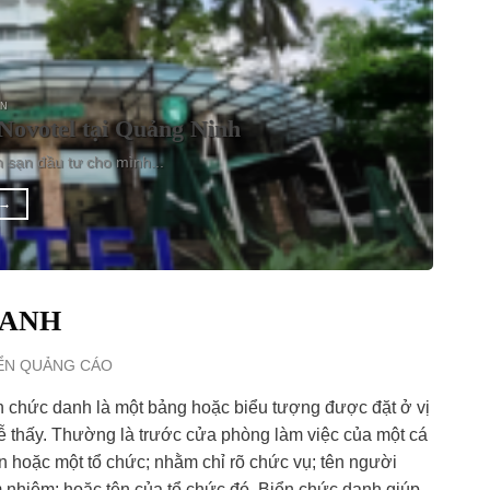
ỆN
Novotel tại Quảng Ninh
h sạn đầu tư cho mình...
→
DANH
ỂN QUẢNG CÁO
n chức danh là một bảng hoặc biểu tượng được đặt ở vị
dễ thấy. Thường là trước cửa phòng làm việc của một cá
n hoặc một tổ chức; nhằm chỉ rõ chức vụ; tên người
 nhiệm; hoặc tên của tổ chức đó. Biển chức danh giúp