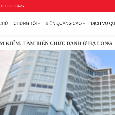
ne 02033833426
CHỦ
CHÚNG TÔI
BIỂN QUẢNG CÁO
DỊCH VỤ Q
ÌM KIẾM:
LÀM BIỂN CHỨC DANH Ở HẠ LONG