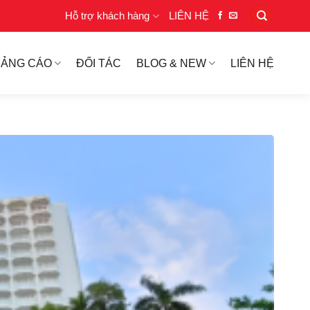
Hỗ trợ khách hàng
LIÊN HỆ
UẢNG CÁO
ĐỐI TÁC
BLOG & NEW
LIÊN HỆ