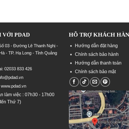
HỖ TRỢ KHÁCH HÀ
I VỚI PDAD
 Số 03 - Đường Lê Thanh Nghị -
Hướng dẫn đặt hàng
Hà - TP. Hạ Long - Tỉnh Quảng
Chính sách bảo hành
Hướng dẫn thanh toán
ại: 02033 833 426
Chính sách bảo mật
nfo@pdad.vn
: www.pdad.vn
an làm việc : 07h30 - 17h00
đến Thứ 7)