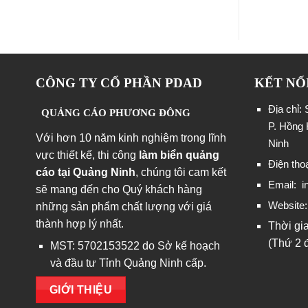
CÔNG TY CỔ PHẦN PDAD
KẾT NỐ
Địa chỉ:
QUẢNG CÁO PHƯƠNG ĐÔNG
P. Hồng 
Với hơn 10 năm kinh nghiệm trong lĩnh
Ninh
vực thiết kế, thi công
làm biển quảng
Điện tho
cáo tại Quảng Ninh
, chúng tôi cam kết
Email:
i
sẽ mang đến cho Quý khách hàng
Website
những sản phẩm chất lượng với giá
thành hợp lý nhất.
Thời gi
(Thứ 2 
MST: 5702153522 do Sở kế hoạch
và đầu tư Tỉnh Quảng Ninh cấp.
GIỚI THIỆU