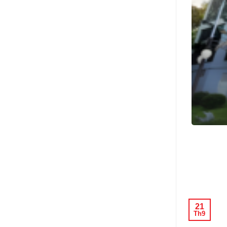
80 năm ngày truyền thống
ng Ninh
 đặc biệt và đòi...
21
Th9