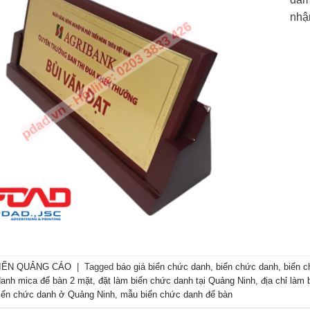
nhậ
IỂN QUẢNG CÁO
|
Tagged
báo giá biển chức danh
,
biển chức danh
,
biển 
danh mica để bàn 2 mặt
,
đặt làm biển chức danh tại Quảng Ninh
,
địa chỉ làm 
iển chức danh ở Quảng Ninh
,
mẫu biển chức danh để bàn