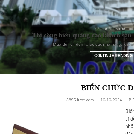
CÁC DỰ ÁN ĐÃ THỰC HI
Thi công biển quảng cáo khách sạn 
Mùa du lịch đến là lúc các nhà hàng, khác
CONTINUE READING
BIỂN CHỨC 
3895 lượt xem
16/10/2024
BI
Biể
trí 
nhâ
đảm