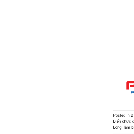
Posted in
B
Biển chức 
Long
,
làm b