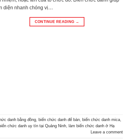
n diện nhanh chóng vị…
CONTINUE READING
→
chức danh bằng đồng
,
biển chức danh để bàn
,
biển chức danh mica
,
biển chức danh uy tín tại Quảng Ninh
,
làm biển chức danh ở Hạ
Leave a comment