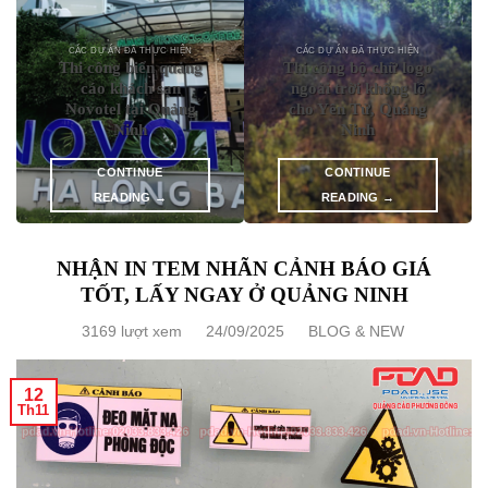
CÁC DỰ ÁN ĐÃ THỰC HIỆN
CÁC DỰ ÁN ĐÃ THỰC HIỆN
Thi công biển quảng
Thi công bộ chữ logo
cáo khách sạn
ngoài trời khổng lồ
Novotel tại Quảng
cho Yên Tử, Quảng
Ninh
Ninh
CONTINUE
CONTINUE
READING
→
READING
→
NHẬN IN TEM NHÃN CẢNH BÁO GIÁ
TỐT, LẤY NGAY Ở QUẢNG NINH
3169 lượt xem
24/09/2025
BLOG & NEW
12
Th11