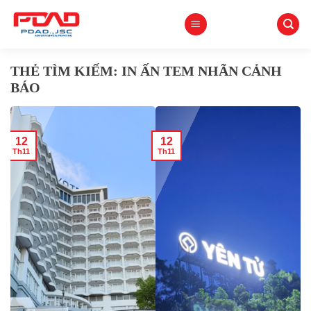
Skip
to
content
THẺ TÌM KIẾM:
IN ẤN TEM NHÃN CẢNH
BÁO
12
12
Th11
Th11