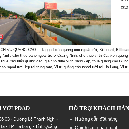
cáo
ỊCH VỤ QUẢNG CÁO
|
Tagged
biển quảng cáo ngoài trời
,
Billboard
,
Billboar
g Ninh
,
Cho thuê pano ngoài trờiở Quảng Ninh
,
cho thuê vị trí đặt biển quảng
 thuê treo biển quảng cáo
,
giá cho thuê vị trí pano đẹp
,
thuê quảng cáo Billbo
 cáo ngoài trời đẹp tại trung tâm
,
Vị trí quảng cáo ngoài trời tại Hạ Long
,
Vị tr
HỖ TRỢ KHÁCH HÀ
I VỚI PDAD
 Số 03 - Đường Lê Thanh Nghị -
Hướng dẫn đặt hàng
Hà - TP. Hạ Long - Tỉnh Quảng
Chính sách bảo hành