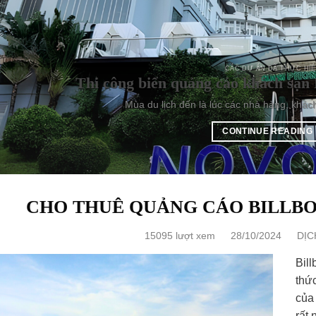
CÁC DỰ ÁN ĐÃ THỰC HI
Thi công biển quảng cáo khách sạn 
Mùa du lịch đến là lúc các nhà hàng, khác
CONTINUE READING
CHO THUÊ QUẢNG CÁO BILLBO
15095 lượt xem
28/10/2024
DỊC
Bill
thứ
của 
rất