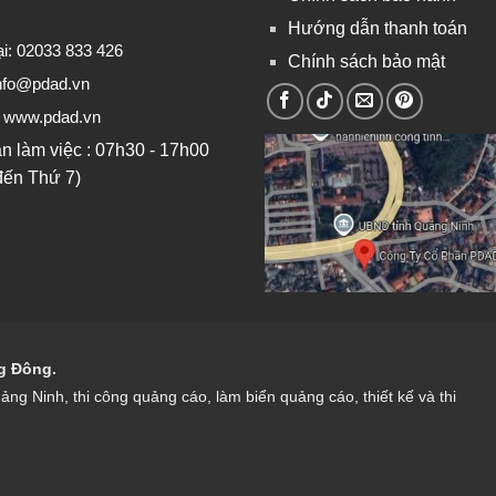
Hướng dẫn thanh toán
ại: 02033 833 426
Chính sách bảo mật
nfo@pdad.vn
: www.pdad.vn
an làm việc : 07h30 - 17h00
đến Thứ 7)
ng Đông.
uảng Ninh
,
thi công quảng cáo
,
làm biển quảng cáo
,
thiết kế và thi