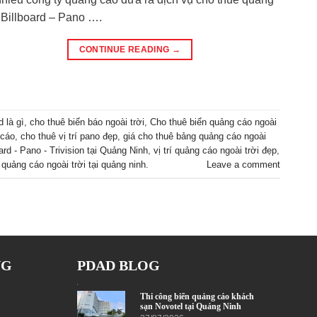
 Billboard – Pano ….
CONTINUE READING
→
d là gì
,
cho thuê biển báo ngoài trời
,
Cho thuê biển quảng cáo ngoài
 cáo
,
cho thuê vị trí pano đẹp
,
giá cho thuê bảng quảng cáo ngoài
ard - Pano - Trivision tại Quảng Ninh
,
vị trí quảng cáo ngoài trời đẹp
,
í quảng cáo ngoài trời tại quảng ninh.
Leave a comment
NG
PDAD BLOG
Thi công biển quảng cáo khách
sạn Novotel tại Quảng Ninh