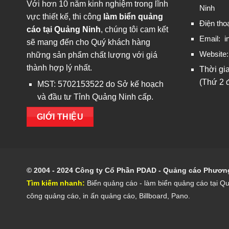
Với hơn 10 năm kinh nghiệm trong lĩnh
Ninh
vực thiết kế, thi công
làm biển quảng
Điện tho
cáo tại Quảng Ninh
, chúng tôi cam kết
Email:
i
sẽ mang đến cho Quý khách hàng
Website
những sản phẩm chất lượng với giá
thành hợp lý nhất.
Thời gi
(Thứ 2 
MST: 5702153522 do Sở kế hoạch
và đầu tư Tỉnh Quảng Ninh cấp.
GIỚI THIỆU
© 2004 - 2024 Công ty Cổ Phần PDAD - Quảng cáo Phươ
Tìm kiếm nhanh:
Biển quảng cáo
- l
àm biển quảng cáo tại Q
công quảng cáo
,
in ấn quảng cáo
,
Billboard
,
Pano
.