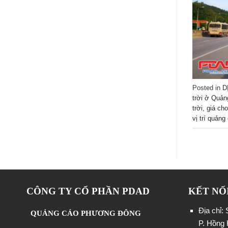
Posted in
D
trời ở Quản
trời
,
giá cho
vị trí quảng
CÔNG TY CỔ PHẦN PDAD
KẾT NỐ
Địa chỉ:
QUẢNG CÁO PHƯƠNG ĐÔNG
P. Hồng 