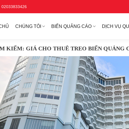
ne 02033833426
CHỦ
CHÚNG TÔI
BIỂN QUẢNG CÁO
DỊCH VỤ Q
ÌM KIẾM:
GIÁ CHO THUÊ TREO BIỂN QUẢNG 