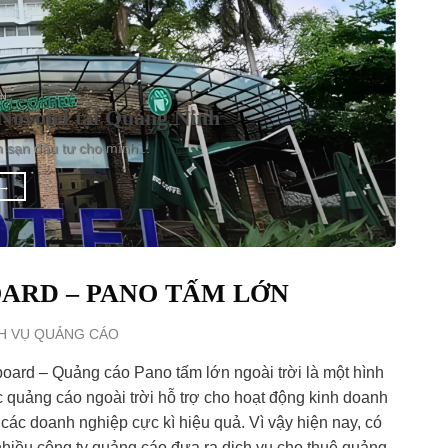
ỆN
Novotel tại Quảng Ninh
h sạn đầu tư cho mình...
→
ARD – PANO TẤM LỚN
H VỤ QUẢNG CÁO
board – Quảng cáo Pano tấm lớn ngoài trời là một hình
c quảng cáo ngoài trời hỗ trợ cho hoạt động kinh doanh
các doanh nghiệp cực kì hiệu quả. Vì vậy hiện nay, có
 nhiều công ty quảng cáo đưa ra dịch vụ cho thuê quảng