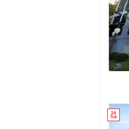
80 năm ngày truyền thống
ng Ninh
 đặc biệt và đòi...
24
Th8