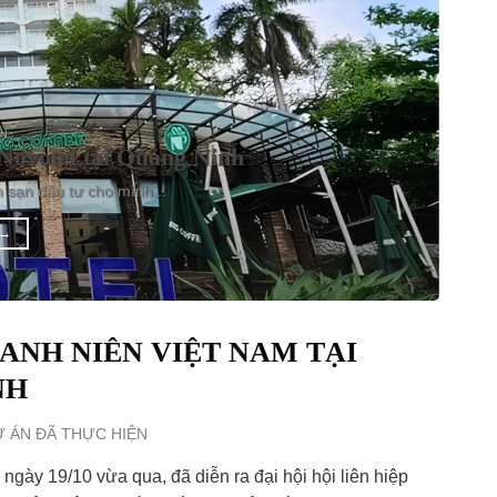
ỆN
Novotel tại Quảng Ninh
h sạn đầu tư cho mình...
→
HANH NIÊN VIỆT NAM TẠI
NH
 ÁN ĐÃ THỰC HIỆN
ngày 19/10 vừa qua, đã diễn ra đại hội hội liên hiệp