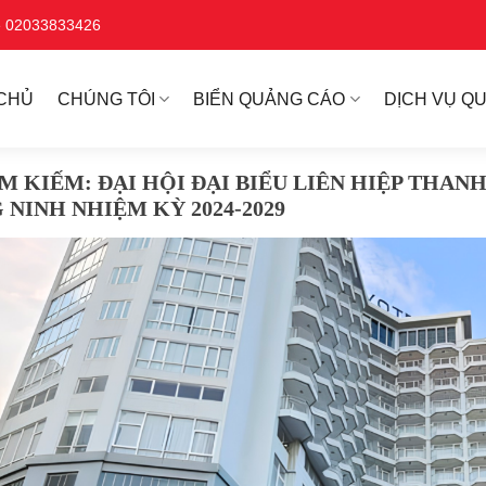
ne 02033833426
CHỦ
CHÚNG TÔI
BIỂN QUẢNG CÁO
DỊCH VỤ Q
ÌM KIẾM:
ĐẠI HỘI ĐẠI BIỂU LIÊN HIỆP THANH
NINH NHIỆM KỲ 2024-2029