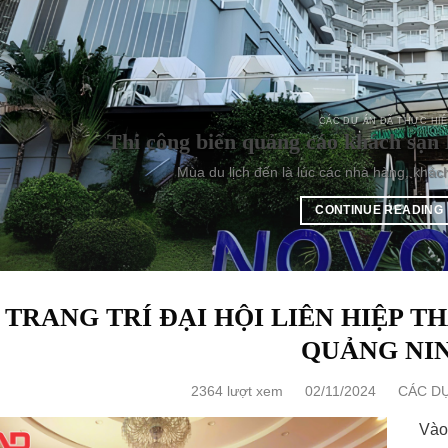
CÁC DỰ ÁN ĐÃ THỰC HI
Thi công biển quảng cáo khách sạn 
Mùa du lịch đến là lúc các nhà hàng, khác
CONTINUE READING
TRANG TRÍ ĐẠI HỘI LIÊN HIỆP T
QUẢNG NI
2364 lượt xem
02/11/2024
CÁC DỰ
Vào 