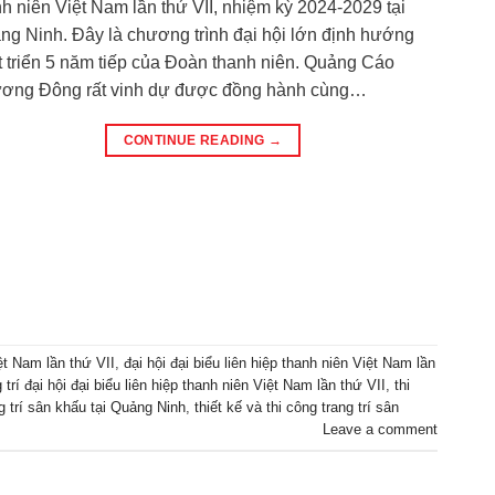
h niên Việt Nam lần thứ VII, nhiệm kỳ 2024-2029 tại
ng Ninh. Đây là chương trình đại hội lớn định hướng
t triển 5 năm tiếp của Đoàn thanh niên. Quảng Cáo
ơng Đông rất vinh dự được đồng hành cùng…
CONTINUE READING
→
iệt Nam lần thứ VII
,
đại hội đại biểu liên hiệp thanh niên Việt Nam lần
g trí đại hội đại biểu liên hiệp thanh niên Việt Nam lần thứ VII
,
thi
g trí sân khấu tại Quảng Ninh
,
thiết kế và thi công trang trí sân
Leave a comment