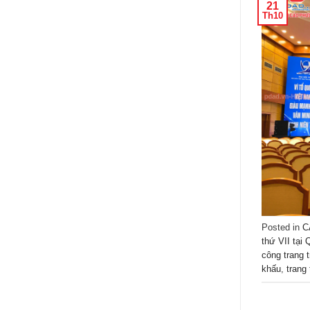
21
Th10
Posted in
C
thứ VII tại
công trang t
khấu
,
trang 