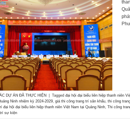
than
Quả
phá
Phư
ÁC DỰ ÁN ĐÃ THỰC HIỆN
|
Tagged
đại hội đại biểu liên hiệp thanh niên V
 Quảng Ninh nhiệm kỳ 2024-2029
,
giá thi công trang trí sân khấu
,
thi công tran
rí đại hội đại biểu liên hiệp thanh niên Việt Nam tại Quảng Ninh
,
Thi công tran
trí sự kiện