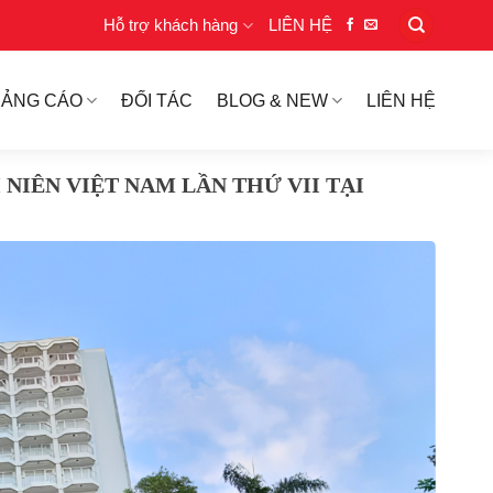
Hỗ trợ khách hàng
LIÊN HỆ
UẢNG CÁO
ĐỐI TÁC
BLOG & NEW
LIÊN HỆ
 NIÊN VIỆT NAM LẦN THỨ VII TẠI