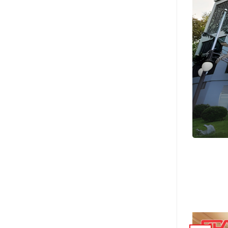
80 năm ngày truyền thống
ng Ninh
 đặc biệt và đòi...