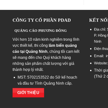
CÔNG TY CỔ PHẦN PDAD
KẾT NỐ
Địa chỉ:
QUẢNG CÁO PHƯƠNG ĐÔNG
P. Hồng 
Với hơn 10 năm kinh nghiệm trong lĩnh
Ninh
vực thiết kế, thi công
làm biển quảng
Điện tho
cáo tại Quảng Ninh
, chúng tôi cam kết
Email:
i
sẽ mang đến cho Quý khách hàng
Website
những sản phẩm chất lượng với giá
thành hợp lý nhất.
Thời gi
(Thứ 2 
MST: 5702153522 do Sở kế hoạch
và đầu tư Tỉnh Quảng Ninh cấp.
GIỚI THIỆU