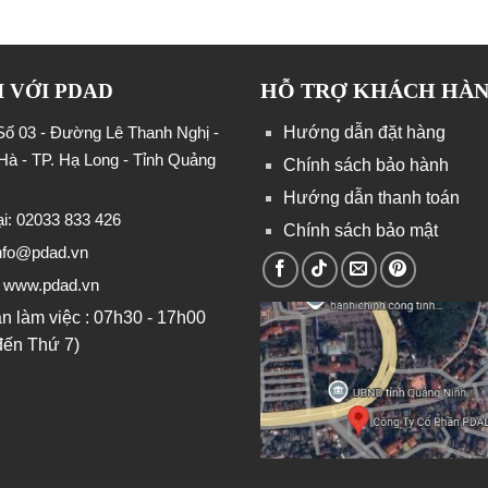
HỖ TRỢ KHÁCH HÀ
I VỚI PDAD
 Số 03 - Đường Lê Thanh Nghị -
Hướng dẫn đặt hàng
Hà - TP. Hạ Long - Tỉnh Quảng
Chính sách bảo hành
Hướng dẫn thanh toán
ại: 02033 833 426
Chính sách bảo mật
nfo@pdad.vn
: www.pdad.vn
an làm việc : 07h30 - 17h00
đến Thứ 7)