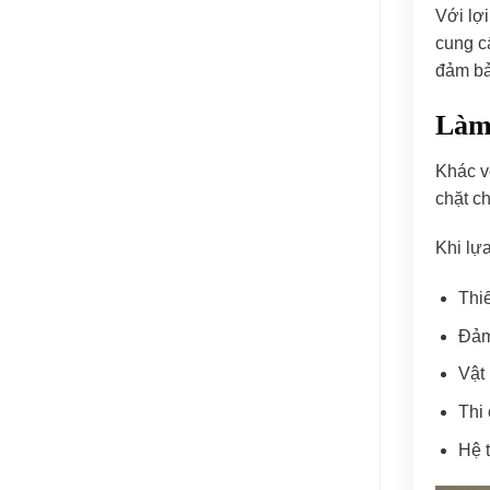
Với lợ
cung c
đảm bả
Làm 
Khác v
chặt c
Khi lự
Thi
Đảm
Vật 
Thi
Hệ 