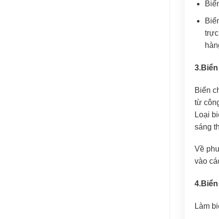
Biển
Biển
trự
hàn
3.Biển
Biển c
từ côn
Loại b
sáng t
Về phư
vào các
4.Biển
Làm bi