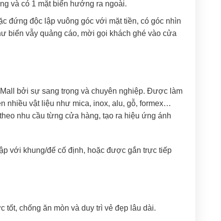
àng và có 1 mặt biển hướng ra ngoài.
ặc đứng độc lập vuông góc với mặt tiền, có góc nhìn
hư biển vẫy quảng cáo, mời gọi khách ghé vào cửa
 Mall bởi sự sang trọng và chuyên nghiệp. Được làm
 nhiều vật liệu như mica, inox, alu, gỗ, formex…
theo nhu cầu từng cửa hàng, tạo ra hiệu ứng ánh
ập với khung/đế cố định, hoặc được gắn trực tiếp
tốt, chống ăn mòn và duy trì vẻ đẹp lâu dài.