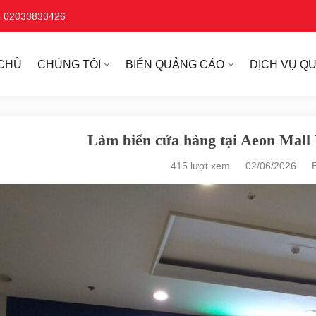
ne 02033833426
CHỦ
CHÚNG TÔI
BIỂN QUẢNG CÁO
DỊCH VỤ Q
Làm biển cửa hàng tại Aeon Mal
415 lượt xem
02/06/2026