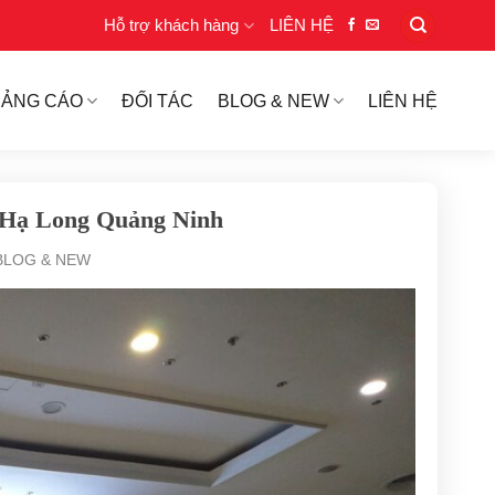
Hỗ trợ khách hàng
LIÊN HỆ
UẢNG CÁO
ĐỐI TÁC
BLOG & NEW
LIÊN HỆ
l Hạ Long Quảng Ninh
BLOG & NEW