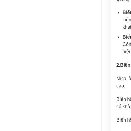
Biển
kiệ
khai
Biể
Côn
hiệu
2.Biển
Mica l
cao.
Biển h
có khả
Biển hộ