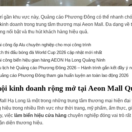
 trí gần khu vực này, Quảng cáo Phương Đông có thể nhanh c
kinh doanh trong trung tâm thương mại Aeon Mall. Đa dạng về th
ng nổi bật và thu hút khách hàng hiệu quả.
i công ốp Alu chuyên nghiệp cho mọi công trình
ch thi đấu bóng đá World Cup 2026 cập nhật mới nhất
i công biển hiệu gian hàng AEON Hạ Long Quảng Ninh
 lịch hè Quảng cáo Phương Đông 2026 – Hành trình gắn kết đầy ý n
ảng cáo Phương Đông tham gia huấn luyện an toàn lao động 2026
ội kinh doanh rộng mở tại Aeon
Mall Q
all Hạ Long là một trong những trung tâm thương mại hiện đại
hiệu trong nhiều lĩnh vực như thời trang, mỹ phẩm, ẩm thực, giả
y, việc
làm biển hiệu cửa hàng
chuyên nghiệp đóng vai trò rất
ận diện thương hiệu.