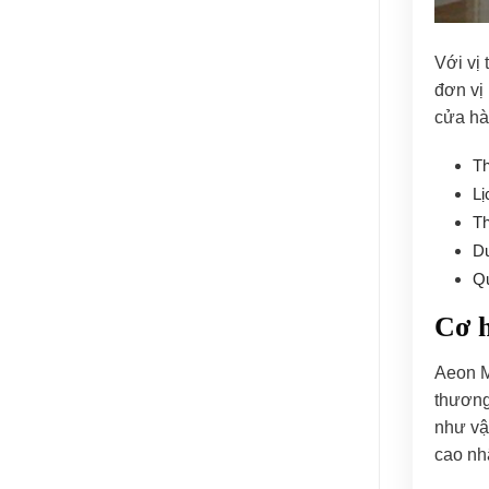
Với vị
đơn vị 
cửa hà
Th
Lị
Th
Du
Qu
Cơ h
Aeon M
thương 
như vậ
cao nh