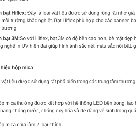
 bạt Hiflex:
Đây là loại vật liệu được sử dụng rộng rãi nhờ giá
n môi trường khắc nghiệt. Bạt Hiflex phù hợp cho các banner, b
 trương.
n bạt 3M:
So với Hiflex, bạt 3M có độ bền cao hơn, bề mặt đẹp h
g nghệ in UV hiện đại giúp hình ảnh sắc nét, màu sắc nổi bật,
.
 hiệu hộp mica
à vật liệu được sử dụng rất phổ biến trong các trung tâm thươn
ộp mica thường được kết hợp với hệ thống LED bên trong, tạo h
 năng chống nước, chống oxy hóa và dễ dàng vệ sinh trong quá 
p mica chia làm 2 loại chính: