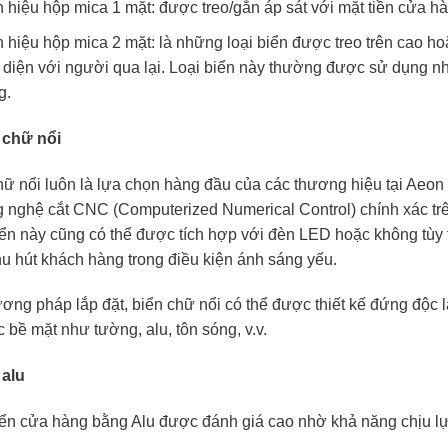
 hiệu hộp mica 1 mặt: được treo/gắn áp sát với mặt tiền cửa h
 hiệu hộp mica 2 mặt: là những loại biển được treo trên cao ho
c diện với người qua lại. Loại biển này thường được sử dụng n
g.
 chữ nổi
hữ nổi luôn là lựa chọn hàng đầu của các thương hiệu tại Aeon
g nghệ cắt CNC (Computerized Numerical Control) chính xác trên
iển này cũng có thể được tích hợp với đèn LED hoặc không tùy 
hu hút khách hàng trong điều kiện ánh sáng yếu.
ơng pháp lắp đặt, biển chữ nổi có thể được thiết kế đứng độc l
 bề mặt như tường, alu, tôn sóng, v.v.
 alu
ển cửa hàng bằng Alu được đánh giá cao nhờ khả năng chịu lực 